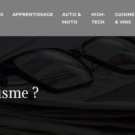
UX
APPRENTISSAGE
AUTO &
HIGH-
CUISINE
MOTO
TECH
& VINS
lisme ?