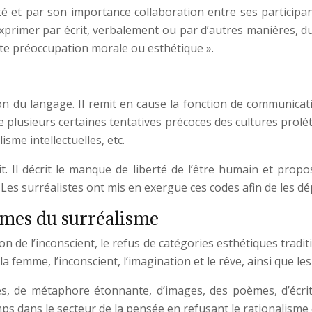
rité et par son importance collaboration entre ses particip
rimer par écrit, verbalement ou par d’autres manières, du f
ute préoccupation morale ou esthétique ».
ion du langage. Il remit en cause la fonction de communicati
 de plusieurs certaines tentatives précoces des cultures prolét
lisme intellectuelles, etc.
it. Il décrit le manque de liberté de l’être humain et pro
es surréalistes ont mis en exergue ces codes afin de les dé
ormes du surréalisme
n de l’inconscient, le refus de catégories esthétiques tradit
t la femme, l’inconscient, l’imagination et le rêve, ainsi qu
es, de métaphore étonnante, d’images, des poèmes, d’écrit
mps dans le secteur de la pensée en refusant le rationalisme e