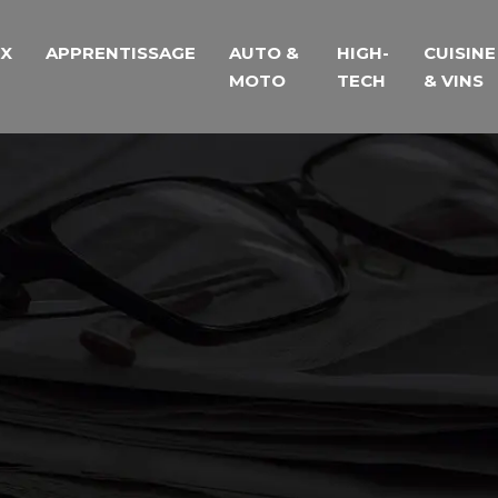
UX
APPRENTISSAGE
AUTO &
HIGH-
CUISINE
MOTO
TECH
& VINS