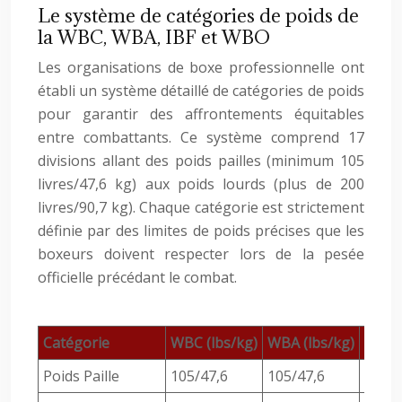
Le système de catégories de poids de
la WBC, WBA, IBF et WBO
Les organisations de boxe professionnelle ont
établi un système détaillé de catégories de poids
pour garantir des affrontements équitables
entre combattants. Ce système comprend 17
divisions allant des poids pailles (minimum 105
livres/47,6 kg) aux poids lourds (plus de 200
livres/90,7 kg). Chaque catégorie est strictement
définie par des limites de poids précises que les
boxeurs doivent respecter lors de la pesée
officielle précédant le combat.
Catégorie
WBC (lbs/kg)
WBA (lbs/kg)
IBF (
Poids Paille
105/47,6
105/47,6
105/4