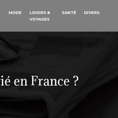
MODE
LOISIRS &
SANTÉ
DIVERS
VOYAGES
rié en France ?