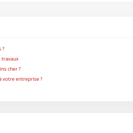
s ?
s travaux
ns cher ?
à votre entreprise ?