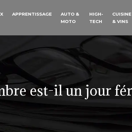
UX
APPRENTISSAGE
AUTO &
HIGH-
CUISINE
MOTO
TECH
& VINS
bre est-il un jour fé