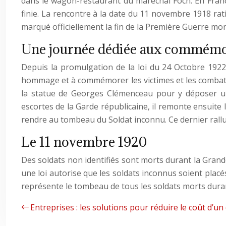
dans le wagon-restaurant du maréchal Foch. En France
finie. La rencontre à la date du 11 novembre 1918 ratifi
marqué officiellement la fin de la Première Guerre mon
Une journée dédiée aux commémo
Depuis la promulgation de la loi du 24 Octobre 1922,
hommage et à commémorer les victimes et les combatta
la statue de Georges Clémenceau pour y déposer une
escortes de la Garde républicaine, il remonte ensuite
rendre au tombeau du Soldat inconnu. Ce dernier rallu
Le 11 novembre 1920
Des soldats non identifiés sont morts durant la Gran
une loi autorise que les soldats inconnus soient plac
représente le tombeau de tous les soldats morts durant
Entreprises : les solutions pour réduire le coût d