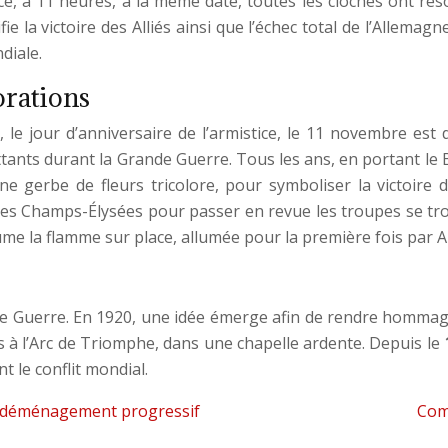
, à 11 heures, à la même date, toutes les cloches ont rés
e la victoire des Alliés ainsi que l’échec total de l’Allemagne
diale.
rations
 le jour d’anniversaire de l’armistice, le 11 novembre es
nts durant la Grande Guerre. Tous les ans, en portant le Bl
 gerbe de fleurs tricolore, pour symboliser la victoire
 les Champs-Élysées pour passer en revue les troupes se trou
me la flamme sur place, allumée pour la première fois par A
de Guerre. En 1920, une idée émerge afin de rendre hommage 
és à l’Arc de Triomphe, dans une chapelle ardente. Depuis le
 le conflit mondial.
’un déménagement progressif
Com