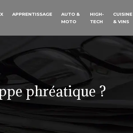
UX
APPRENTISSAGE
AUTO &
HIGH-
CUISINE
MOTO
TECH
& VINS
ppe phréatique ?