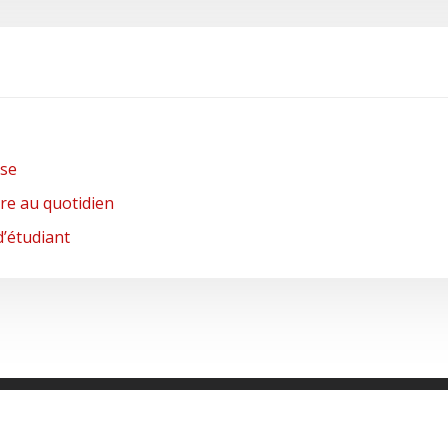
nse
re au quotidien
d’étudiant
Innovations Et Tendances... L'actu En Continu