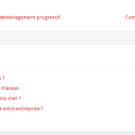
’un déménagement progressif
Com
s ?
s travaux
ns cher ?
à votre entreprise ?