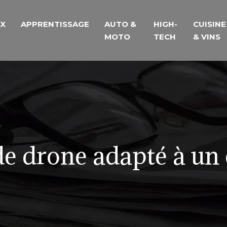
UX
APPRENTISSAGE
AUTO &
HIGH-
CUISINE
MOTO
TECH
& VINS
e drone adapté à un 