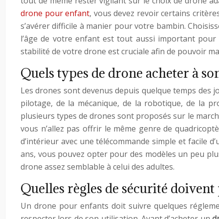
tout de même rester vigilant sur le choix de drone ad
drone pour enfant
, vous devez revoir certains critè
s’avérer difficile à manier pour votre bambin. Choisis
l’âge de votre enfant est tout aussi important pour
stabilité de votre drone est cruciale afin de pouvoir mai
Quels types de drone acheter à son
Les drones sont devenus depuis quelque temps des joue
pilotage, de la mécanique, de la robotique, de la 
plusieurs types de drones sont proposés sur le marché. 
vous n’allez pas offrir le même genre de quadricoptè
d’intérieur avec une télécommande simple et facile d’
ans, vous pouvez opter pour des modèles un peu plus 
drone assez semblable à celui des adultes.
Quelles règles de sécurité doivent
Un drone pour enfants doit suivre quelques réglemen
respecter lors de son utilisation. Avant d’acheter un
d