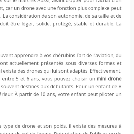
 sur le marché. Aussi, avant d’opter pour l’achat d’un
ent, car un drone avec une fonction plus complexe peut
. La considération de son autonomie, de sa taille et de
doit être léger, solide, protégé, stable et durable. La
vent apprendre à vos chérubins l’art de l’aviation, du
sont actuellement présentés sous diverses formes et
l existe des drones qui lui sont adaptés. Effectivement,
a entre 5 et 6 ans, vous pouvez choisir un
mini drone
nt souvent destinés aux débutants. Pour un enfant de 8
eur. À partir de 10 ans, votre enfant peut piloter un
 type de drone et son poids, il existe des mesures à
eur de vol de l’engin, l’interdiction de l’utiliser ou de