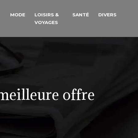
MODE
LOISIRS &
SANTÉ
DIVERS
VOYAGES
meilleure offre