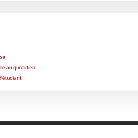
nse
re au quotidien
d’étudiant
Innovations Et Tendances... L'actu En Continu