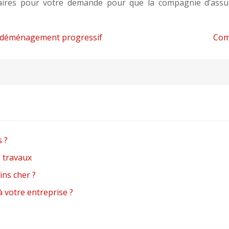
saires pour votre demande pour que la compagnie d’assur
’un déménagement progressif
Com
s ?
s travaux
ns cher ?
à votre entreprise ?