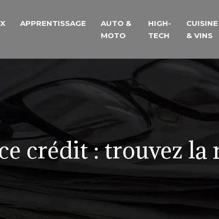
UX
APPRENTISSAGE
AUTO &
HIGH-
CUISINE
MOTO
TECH
& VINS
 crédit : trouvez la 