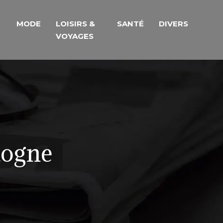
MODE
LOISIRS &
SANTÉ
DIVERS
VOYAGES
dogne