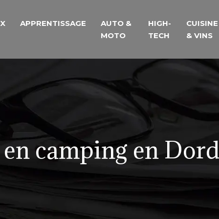
UX
APPRENTISSAGE
AUTO &
HIGH-
CUISINE
MOTO
TECH
& VINS
s en camping en Dor