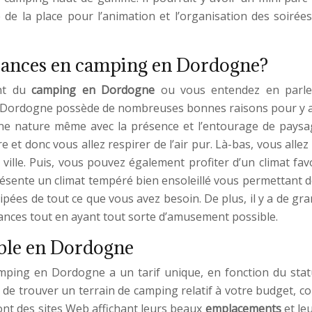
de la place pour l’animation et l’organisation des soirées 
acances en camping en Dordogne?
ent du
camping en Dordogne
ou vous entendez en parler
e Dordogne possède de nombreuses bonnes raisons pour y al
ne nature même avec la présence et l’entourage de paysag
re et donc vous allez respirer de l’air pur. Là-bas, vous alle
la ville. Puis, vous pouvez également profiter d’un climat
résente un climat tempéré bien ensoleillé vous permettant 
ipées de tout ce que vous avez besoin. De plus, il y a de gr
cances tout en ayant tout sorte d’amusement possible.
able en Dordogne
ing en Dordogne a un tarif unique, en fonction du statut 
e trouver un terrain de camping relatif à votre budget, co
ont des sites Web affichant leurs beaux
emplacements
et le