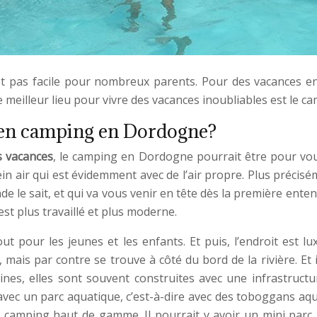
t pas facile pour nombreux parents. Pour des vacances entr
 le meilleur lieu pour vivre des vacances inoubliables est l
 en camping en Dordogne?
s vacances
, le camping en Dordogne pourrait être pour vou
plein air qui est évidemment avec de l’air propre. Plus pré
e le sait, et qui va vous venir en tête dès la première ente
l est plus travaillé et plus moderne.
tout pour les jeunes et les enfants. Et puis, l’endroit est 
mais par contre se trouve à côté du bord de la rivière. Et i
scines, elles sont souvent construites avec une infrastru
ec un parc aquatique, c’est-à-dire avec des toboggans aquatiq
 camping haut de gamme. Il pourrait y avoir un mini parc p