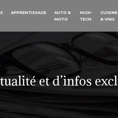
UX
APPRENTISSAGE
AUTO &
HIGH-
CUISINE
MOTO
TECH
& VINS
ctualité et d’infos exc