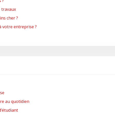
s ?
s travaux
ns cher ?
à votre entreprise ?
nse
re au quotidien
d’étudiant