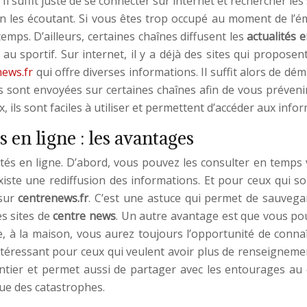
 Il suffit juste de se connecter sur internet et rechercher les 
en les écoutant. Si vous êtes trop occupé au moment de l’é
mps. D’ailleurs, certaines chaînes diffusent les
actualités 
e au sportif. Sur internet, il y a déjà des sites qui propose
news.fr
qui offre diverses informations. Il suffit alors de dém
ons sont envoyées sur certaines chaînes afin de vous préven
, ils sont faciles à utiliser et permettent d’accéder aux inf
 en ligne : les avantages
tés en ligne. D’abord, vous pouvez les consulter en temps vou
existe une rediffusion des informations. Et pour ceux qui so
 sur
centrenews.fr
. C’est une astuce qui permet de sauveg
es sites de
centre news
. Un autre avantage est que vous po
e, à la maison, vous aurez toujours l’opportunité de conna
ntéressant pour ceux qui veulent avoir plus de renseignemen
ntier et permet aussi de partager avec les entourages au c
 que des catastrophes.