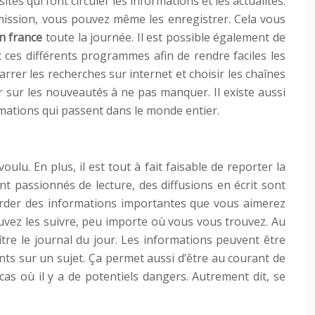
sites qui font circuler les informations et les actualités.
mission, vous pouvez même les enregistrer. Cela vous
en france
toute la journée. Il est possible également de
nt ces différents programmes afin de rendre faciles les
arrer les recherches sur internet et choisir les chaînes
ir sur les nouveautés à ne pas manquer. Il existe aussi
ormations qui passent dans le monde entier.
lu. En plus, il est tout à fait faisable de reporter la
nt passionnés de lecture, des diffusions en écrit sont
arder des informations importantes que vous aimerez
uvez les suivre, peu importe où vous vous trouvez. Au
ître le journal du jour. Les informations peuvent être
ts sur un sujet. Ça permet aussi d’être au courant de
as où il y a de potentiels dangers. Autrement dit, se