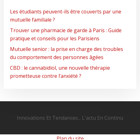
Les étudiants peuvent-ils être couverts par une
mutuelle familiale ?
Trouver une pharmacie de garde à Paris : Guide
pratique et conseils pour les Parisiens
Mutuelle senior : la prise en charge des troubles
du comportement des personnes âgées
CBD : le cannabidiol, une nouvelle thérapie
prometteuse contre l’anxiété ?
Innovations Et Tendances... L'actu En Continu
Plan du site